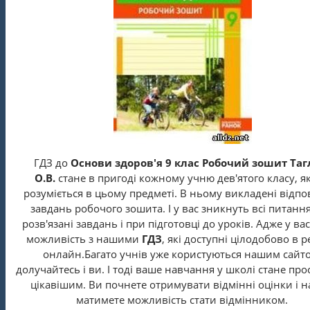
ГДЗ до
Основи здоров'я 9 клас Робочий зошит Таг
О.В.
стане в пригоді кожному учню дев'ятого класу, як
розуміється в цьому предметі. В ньому викладені відпов
завдань робочого зошита. І у вас зникнуть всі питанн
розв'язані завдань і при підготовці до уроків. Адже у вас
можливість з нашими
ГДЗ
, які доступні цілодобово в 
онлайн.Багато учнів уже користуються нашим сайт
долучайтесь і ви. І тоді ваше навчання у школі стане про
цікавішим. Ви почнете отримувати відмінні оцінки і н
матимете можливість стати відмінником.