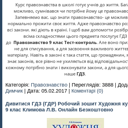
Курс правознавства в школі готує учнів до життя. Баг
можливо, сумнівався чи потрібне йому це правознавс
Запевняємо вас. що знати правознавство- це можлив
нормально прожити своє життя. Адже правознавство ро
всі закони. які діють в країні. І щоб вам допомогти розібр
всіма складностями цього предмета послугує ГДЗ
до
Правознавство 9 клас Тест-контроль
. Але воно пр
не для списування, а для засвоєння важливого життє
матеріалу. Навіть в законі є така стаття, що громадянин,
знає законів, все рівно не ухиляється від відповідальнос
кожному потрібно знати і виконувати закони, а для цього 
наше
ГДЗ
.
Категорія:
Правознавство
| Переглядів: 3888 | Дод
Димчик
| Дата:
05.02.2017
|
Коментарі (0)
Дивитися ГДЗ (ГДР) Робочий зошит Художня ку
9 клас Климова Л.В. Онлайн Безкоштовно