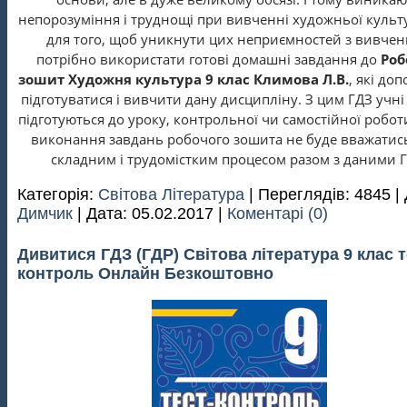
непорозуміння і труднощі при вивченні художньої культ
для того, щоб уникнути цих неприємностей з вивче
потрібно використати готові домашні завдання до
Роб
зошит Художня культура 9 клас Климова Л.В.
, які до
підготуватися і вивчити дану дисципліну. З цим ГДЗ учн
підготуються до уроку, контрольної чи самостійної робот
виконання завдань робочого зошита не буде вважатис
складним і трудомістким процесом разом з даними Г
Категорія:
Світова Література
| Переглядів: 4845 |
Димчик
| Дата:
05.02.2017
|
Коментарі (0)
Дивитися ГДЗ (ГДР) Світова література 9 клас т
контроль Онлайн Безкоштовно