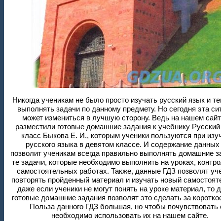
Никогда ученикам не было просто изучать русский язык и т
выполнять задачи по данному предмету. Но сегодня эта си
может измениться в лучшую сторону. Ведь на нашем сай
разместили готовые домашние задания к учебнику Русский
класс Быкова Е. И., которым ученики пользуются при изу
русского языка в девятом классе. И содержание данных
позволит ученикам всегда правильно выполнять домашние з
те задачи, которые необходимо выполнить на уроках, контр
самостоятельных работах. Также, данные ГДЗ позволят уч
повторять пройденный материал и изучать новый самостоят
даже если ученики не могут понять на уроке материал, то 
готовые домашние задания позволят это сделать за коротко
Польза данного ГДЗ большая, но чтобы почувствовать 
необходимо использовать их на нашем сайте.