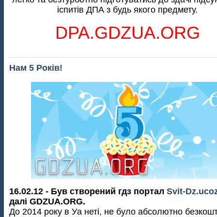
іспитів ДПА з будь якого предмету.
DPA.GDZUA.ORG
Нам 5 Років!
16.02.12 - Був створений гдз портал
Svit-Dz.uco
далі GDZUA.ORG.
До 2014 року в Уа неті, не було абсолютно безкош