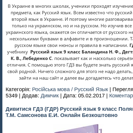
В Украине в многих школах, ученики проходят изучение
предмета, как Русский язык. Всем известно что русский
второй язык в Украине. И поэтому многие разговарива
только на украинском, но и на русском. Но изучив все
украинского языка, окажется он отличается от русского н
несколькими буквами в алфавите и в произношении. Т
русском языке свои нюнсы и правила в написании.
Г
учебнику
Русский язык 9 класс Баландина Н. Ф., Дег
К. В., Лебеденко С
. показывает как и насколько серьёз
отличия. С помощью этого ГДЗ вы будете знать русский 
свой родной. Ничего сложного для этого не надо делать,
зайти на наш сайт и далее вы догадаетесь что делат
Категорія:
Російська мова / Русский Язык
| Перегля
5349 | Додав:
Димчик
| Дата:
05.02.2017
|
Коментарі
Дивитися ГДЗ (ГДР) Русский язык 9 класс Поля
Т.М. Самсонова Е.И. Онлайн Безкоштовно