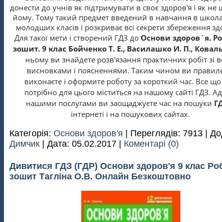
донести до учнів як підтримувати в
своє здоров'я і як не
йому. Тому
такий предмет введений в навчання в школа
молодших класів і розкриває всі секрети збереження зд
Для такої мети і створений ГДЗ до
Основи здоров`я. Р
зошит. 9 клас Бойченко Т. Е., Василашко И. П., Коваль
ньому ви знайдете розв'язання практичних робіт зі в
висновками і поясненнями. Таким чином ви правил
виконаєте і оформите роботу за короткий час. Все що
потрібно для цього міститься на нашому сайті ГДЗ. Ад
нашими послугами ви заощаджуєте час на пошуки
Г
інтернеті і на пошукових сайтах.
Категорія:
Основи здоров'я
| Переглядів: 7913 | До
Димчик
| Дата:
05.02.2017
|
Коментарі (0)
Дивитися ГДЗ (ГДР) Основи здоров'я 9 клас Ро
зошит Тагліна О.В. Онлайн Безкоштовно