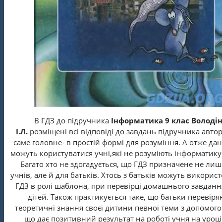
В ГДЗ до підручника
Інформатика 9 клас Володі
І.Л.
розміщені всі відповіді до завдань підручника автор
саме головне- в простій формі для розуміння. А отже да
можуть користуватися учні,які не розуміють інформатику 
Багато хто не здогадується, що ГДЗ призначене не лиш
учнів, але й для батьків. Хтось з батьків можуть викорис
ГДЗ в ролі шаблона, при перевірці домашнього завданн
дітей. Також практикується таке, що батьки перевіря
теоретичні знання своєї дитини певної теми з допомог
що дає позитивний результат на роботі учня на уроці 