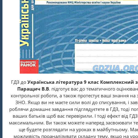
ГДЗ до
Українська література 9 клас Комплексний 
Паращич В.В
. підготує вас до тематичного оцінюва
контрольної роботи, а також протестує ваші знання на 
ЗНО. Якщо ви не маєте сили волі до списування, і за
роблячи домашнє завдання підглядуєтете в ГДЗ, тоді по
ваших батьків щоб вас перевірили. І тоді ефект від ГДЗ
максимальним. Ви також можете наперед засвоювати те
ще будете розглядати на уроках в майбутньому. Ма
можливість проаналізувати складну тему, якшо на уро