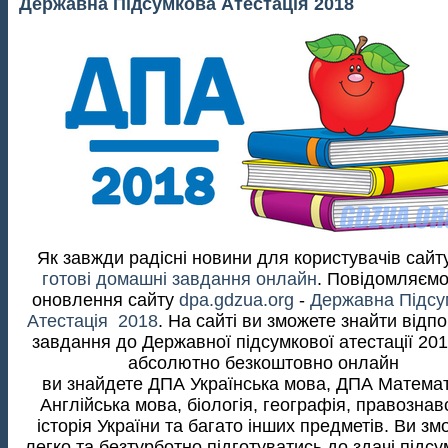
Державна Підсумкова Атестація 2018
Як завжди радісні новини для користувачів сай
готові домашні завдання онлайн
. Повідомляємо
оновлення сайту
dpa.gdzua.org
-
Державна Підсу
Атестація 2018
. На сайті ви зможете знайти відпо
завдання до Державної підсумкової атестації 201
абсолютно безкоштовно онлайн
ви знайдете ДПА Українська мова, ДПА Математ
Англійська мова, біологія, географія, правознав
історія України та багато інших предметів. Ви зм
легко та безтурботно підготуватись до здачі підс