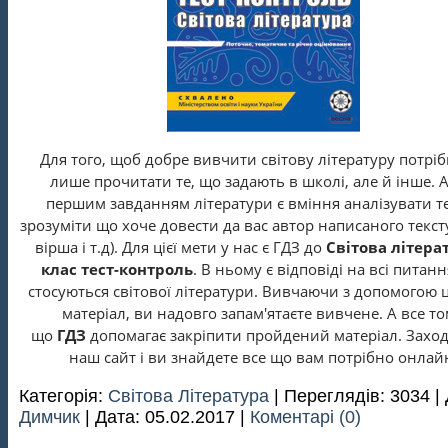
Для того, щоб добре вивчити світову літературу потрі
лише прочитати те, що задають в школі, але й інше. 
першим завданням літератури є вміння аналізувати те
зрозуміти що хоче довести да вас автор написаного тексту
вірша і т.д). Для цієї мети у нас є ГДЗ до
Світова літера
клас тест-контроль
. В ньому є відповіді на всі питан
стосуються світової літератури. Вивчаючи з допомогою 
матеріал, ви надовго запам'ятаєте вивчене. А все т
що
ГДЗ
допомагає закріпити пройдений матеріал. Заход
наш сайт і ви знайдете все що вам потрібно онлай
Категорія:
Світова Література
| Переглядів: 3034 |
Димчик
| Дата:
05.02.2017
|
Коментарі (0)