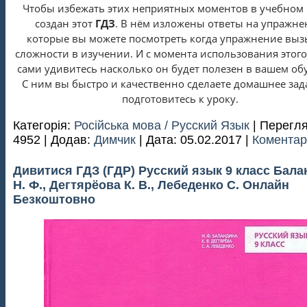
Чтобы избежать этих неприятных моментов в учебном 
создан этот
ГДЗ
. В нём изложены ответы на упражне
которые вы можете посмотреть когда упражнение выз
сложности в изучении. И с момента использования этог
сами удивитесь насколько он будет полезен в вашем об
С ним вы быстро и качественно сделаете домашнее зад
подготовитесь к уроку.
Категорія:
Російська мова / Русский Язык
| Перегля
4952 | Додав:
Димчик
| Дата:
05.02.2017
|
Коментарі
Дивитися ГДЗ (ГДР) Русский язык 9 класс Бал
Н. Ф., Дегтярёова К. В., Лебеденко С. Онлайн
Безкоштовно