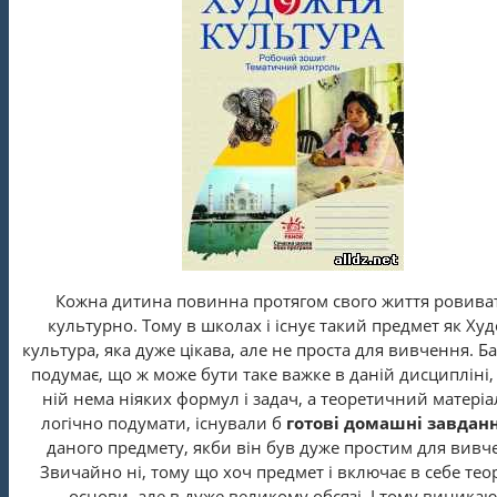
Кожна дитина повинна протягом свого життя ровива
культурно. Тому в школах і існує такий предмет як Ху
культура, яка дуже цікава, але не проста для вивчення. Ба
подумає, що ж може бути таке важке в даній дисципліні,
ній нема ніяких формул і задач, а теоретичний матеріа
логічно подумати, існували б
готові домашні завдан
даного предмету, якби він був дуже простим для вивч
Звичайно ні, тому що хоч предмет і включає в себе тео
основи, але в дуже великому обсязі. І тому виника