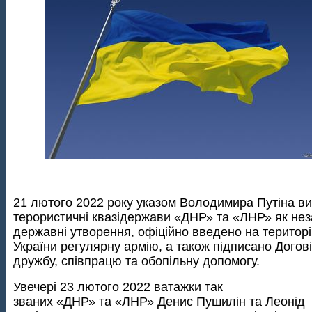
21 лютого 2022 року указом Володимира Путіна в
терористичні квазідержави «ДНР» та «ЛНР» як не
державні утворення, офіційно введено на територ
України регулярну армію, а також підписано Догов
дружбу, співпрацю та обопільну допомогу.
Увечері 23 лютого 2022 ватажки так
званих «ДНР» та «ЛНР» Денис Пушилін та Леонід